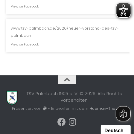
View on Facebook
www.tsv-palmbach.de/2026/neuer-vorstand-des-tsv-
palmbach
View on Facebook
TSV Palmbach 1905 e. V. © 2026. Alle Rechte
vorbehalten.
Präsentiert von
- Entworfen mit dem
Hueman-Theme