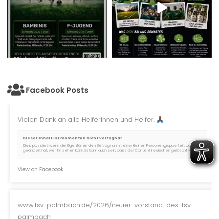
Facebook Posts
Vielen Dank an alle Helferinnen und Helfer.
Dieser Inhalt ist momentan nicht verfügbar
Dies passiert, wenn der Eigentümer den Beitrag nur mit einer kleinen Personengruppe teilt oder er
geändert hat, wer ihn sehen kann. Es kann auch sein, dass der Content inzwischen gelöscht wurde.
View on Facebook
www.tsv-palmbach.de/2026/neuer-vorstand-des-tsv-
palmbach