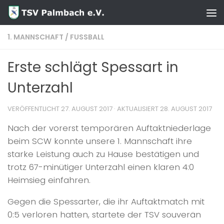
Zum Inhalt springen
1. MANNSCHAFT
/
FUSSBALL
Erste schlägt Spessart in
Unterzahl
VERÖFFENTLICHT
27. AUGUST 2017
· AKTUALISIERT
28. AUGUST 2017
Nach der vorerst temporären Auftaktniederlage
beim SCW konnte unsere 1. Mannschaft ihre
starke Leistung auch zu Hause bestätigen und
trotz 67-minütiger Unterzahl einen klaren 4:0
Heimsieg einfahren.
Gegen die Spessarter, die ihr Auftaktmatch mit
0:5 verloren hatten, startete der TSV souverän