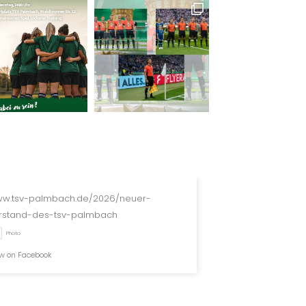
w.tsv-palmbach.de/2026/neuer-
rstand-des-tsv-palmbach
Photo
w on Facebook