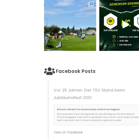
Facebook Posts
Vor 25 Jahren: Der TSV Stand beim
Jubiläumsfest 2001.
Dieser Inhalt ist momentan nicht verfügbar
Dies passiert, wenn der Eigentümer den Beitrag nur mit einer kleinen
Personengruppe teilt oder er geändert hat, wer ihn sehen kann. Es kann
auch sein, dass der Content inzwischen gelöscht wurde.
View on Facebook