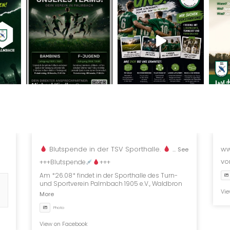
Blutspende in der TSV Sporthalle.
...
ww
See
vo
+++Blutspende
+++
Am *26.08* findet in der Sporthalle des Turn-
und Sportverein Palmbach 1905 e.V., Waldbron
Vie
More
Photo
View on Facebook