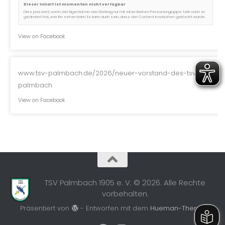
Dieser Inhalt ist momentan nicht verfügbar
Dies passiert, wenn der Eigentümer den Beitrag nur mit einer kleinen Personengruppe teilt oder er
geändert hat, wer ihn sehen kann. Es kann auch sein, dass der Content inzwischen gelöscht wurde.
View on Facebook
www.tsv-palmbach.de/2026/neuer-vorstand-des-tsv-
palmbach
View on Facebook
TSV Palmbach 1905 e. V. © 2026. Alle Rechte
vorbehalten.
Präsentiert von
- Entworfen mit dem
Hueman-Theme