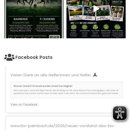
Facebook Posts
Vielen Dank an alle Helferinnen und Helfer.
Dieser Inhalt ist momentan nicht verfügbar
Dies passiert, wenn der Eigentümer den Beitrag nur mit einer kleinen Personengruppe teilt oder er
geändert hat, wer ihn sehen kann. Es kann auch sein, dass der Content inzwischen gelöscht wurde.
View on Facebook
www.tsv-palmbach.de/2026/neuer-vorstand-des-tsv-