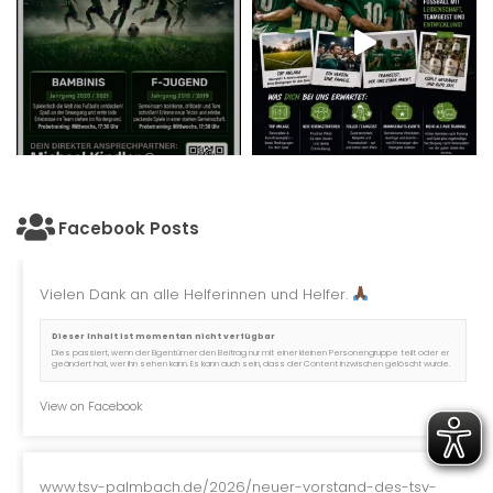
Facebook Posts
Vielen Dank an alle Helferinnen und Helfer.
Dieser Inhalt ist momentan nicht verfügbar
Dies passiert, wenn der Eigentümer den Beitrag nur mit einer kleinen Personengruppe teilt oder er
geändert hat, wer ihn sehen kann. Es kann auch sein, dass der Content inzwischen gelöscht wurde.
View on Facebook
www.tsv-palmbach.de/2026/neuer-vorstand-des-tsv-