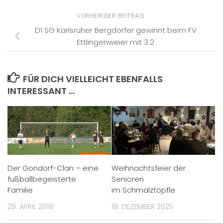
VORHERIGER BEITRAG
D1 SG Karlsruher Bergdörfer gewinnt beim FV
Ettlingenweier mit 3:2
FÜR DICH VIELLEICHT EBENFALLS
INTERESSANT …
Der Gondorf-Clan – eine
Weihnachtsfeier der
fußballbegeisterte
Senioren
Familie
im Schmalztöpfle
29. APRIL 2018
18. DEZEMBER 2025