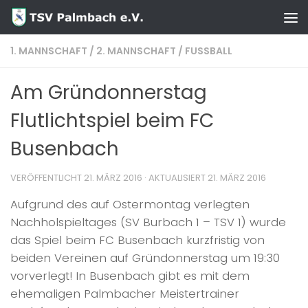
Zum Inhalt springen
1. MANNSCHAFT
/
2. MANNSCHAFT
/
FUSSBALL
Am Gründonnerstag
Flutlichtspiel beim FC
Busenbach
VERÖFFENTLICHT
21. MÄRZ 2016
· AKTUALISIERT
21. MÄRZ 2016
Aufgrund des auf Ostermontag verlegten
Nachholspieltages (SV Burbach 1 – TSV 1) wurde
das Spiel beim FC Busenbach kurzfristig von
beiden Vereinen auf Gründonnerstag um 19:30
vorverlegt! In Busenbach gibt es mit dem
ehemaligen Palmbacher Meistertrainer