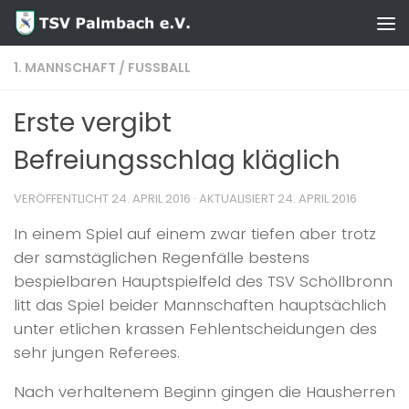
Zum Inhalt springen
1. MANNSCHAFT
/
FUSSBALL
Erste vergibt
Befreiungsschlag kläglich
VERÖFFENTLICHT
24. APRIL 2016
· AKTUALISIERT
24. APRIL 2016
In einem Spiel auf einem zwar tiefen aber trotz
der samstäglichen Regenfälle bestens
bespielbaren Hauptspielfeld des TSV Schöllbronn
litt das Spiel beider Mannschaften hauptsächlich
unter etlichen krassen Fehlentscheidungen des
sehr jungen Referees.
Nach verhaltenem Beginn gingen die Hausherren