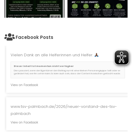
Facebook Posts
Vielen Dank an alle Helferinnen und Helfer.
Dieser Inhalt ist momentan nicht verfügbar
Dies passiert, wenn der Eigentümer den Beitrag nur mit einer kleinen Personengruppe teilt oder er
geändert hat, wer ihn sehen kann. Es kann auch sein, dass der Content inzwischen gelöscht wurde.
View on Facebook
www.tsv-palmbach.de/2026/neuer-vorstand-des-tsv-
palmbach
View on Facebook