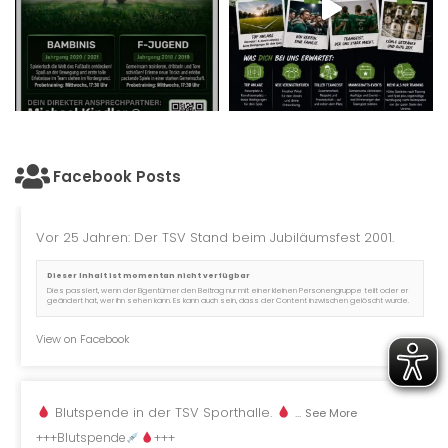
Facebook Posts
Vor 25 Jahren: Der TSV Stand beim Jubiläumsfest 2001.
Dieser Inhalt ist momentan nicht verfügbar
Dies passiert, wenn der Eigentümer den Beitrag nur mit einer kleinen Personengruppe teilt oder er
geändert hat, wer ihn sehen kann. Es kann auch sein, dass der Content inzwischen gelöscht wurde.
View on Facebook
Blutspende in der TSV Sporthalle.
...
See More
+++Blutspende
+++