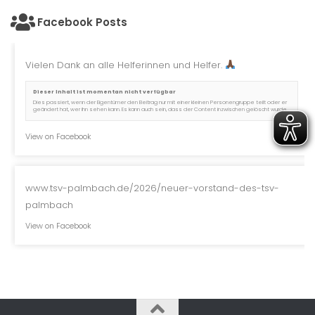
Facebook Posts
Vielen Dank an alle Helferinnen und Helfer.
Dieser Inhalt ist momentan nicht verfügbar
Dies passiert, wenn der Eigentümer den Beitrag nur mit einer kleinen Personengruppe teilt oder er
geändert hat, wer ihn sehen kann. Es kann auch sein, dass der Content inzwischen gelöscht wurde.
View on Facebook
www.tsv-palmbach.de/2026/neuer-vorstand-des-tsv-
palmbach
View on Facebook