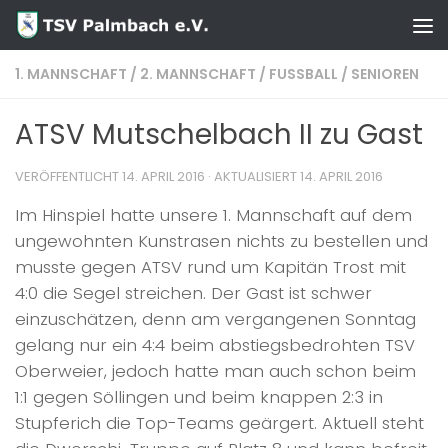
Zum Inhalt springen
1. MANNSCHAFT
/
2. MANNSCHAFT
/
FUSSBALL
/
SENIOREN
ATSV Mutschelbach II zu Gast
VERÖFFENTLICHT
14. APRIL 2016
· AKTUALISIERT
14. APRIL 2016
Im Hinspiel hatte unsere 1. Mannschaft auf dem
ungewohnten Kunstrasen nichts zu bestellen und
musste gegen ATSV rund um Kapitän Trost mit
4:0 die Segel streichen. Der Gast ist schwer
einzuschätzen, denn am vergangenen Sonntag
gelang nur ein 4:4 beim abstiegsbedrohten TSV
Oberweier, jedoch hatte man auch schon beim
1:1 gegen Söllingen und beim knappen 2:3 in
Stupferich die Top-Teams geärgert. Aktuell steht