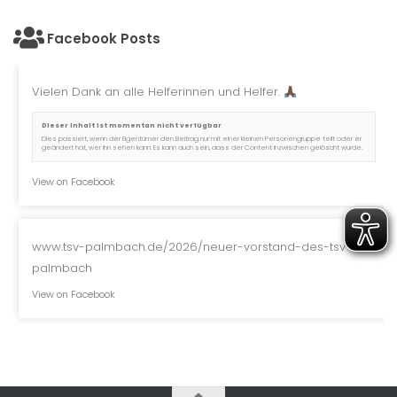
Facebook Posts
Vielen Dank an alle Helferinnen und Helfer.
Dieser Inhalt ist momentan nicht verfügbar
Dies passiert, wenn der Eigentümer den Beitrag nur mit einer kleinen Personengruppe teilt oder er
geändert hat, wer ihn sehen kann. Es kann auch sein, dass der Content inzwischen gelöscht wurde.
View on Facebook
www.tsv-palmbach.de/2026/neuer-vorstand-des-tsv-
palmbach
View on Facebook