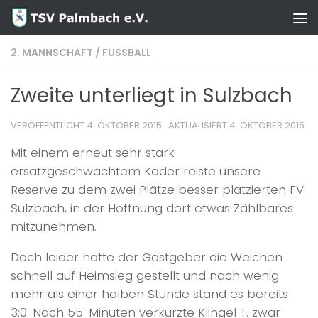
Zum Inhalt springen
2. MANNSCHAFT
/
FUSSBALL
Zweite unterliegt in Sulzbach
VERÖFFENTLICHT
4. OKTOBER 2015
· AKTUALISIERT
4. OKTOBER 2015
Mit einem erneut sehr stark
ersatzgeschwächtem Kader reiste unsere
Reserve zu dem zwei Plätze besser platzierten FV
Sulzbach, in der Hoffnung dort etwas Zählbares
mitzunehmen.
Doch leider hatte der Gastgeber die Weichen
schnell auf Heimsieg gestellt und nach wenig
mehr als einer halben Stunde stand es bereits
3:0. Nach 55. Minuten verkürzte Klingel T. zwar