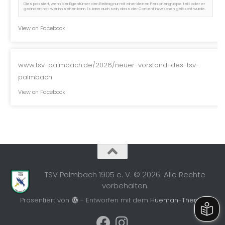
Dies passiert, wenn der Eigentümer den Beitrag nur mit einer kleinen Personengruppe teilt oder er
geändert hat, wer ihn sehen kann. Es kann auch sein, dass der Content inzwischen gelöscht wurde.
View on Facebook
www.tsv-palmbach.de/2026/neuer-vorstand-des-tsv-
palmbach
View on Facebook
TSV Palmbach 1905 e. V. © 2026. Alle Rechte
vorbehalten.
Präsentiert von
- Entworfen mit dem
Hueman-Theme