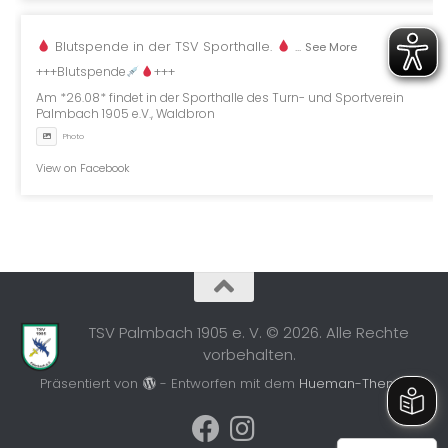
Blutspende in der TSV Sporthalle.
...
See More
+++Blutspende
+++
Am *26.08* findet in der Sporthalle des Turn- und Sportverein
Palmbach 1905 e.V., Waldbron
Photo
View on Facebook
TSV Palmbach 1905 e. V. © 2026. Alle Rechte
vorbehalten.
Präsentiert von
- Entworfen mit dem
Hueman-Theme