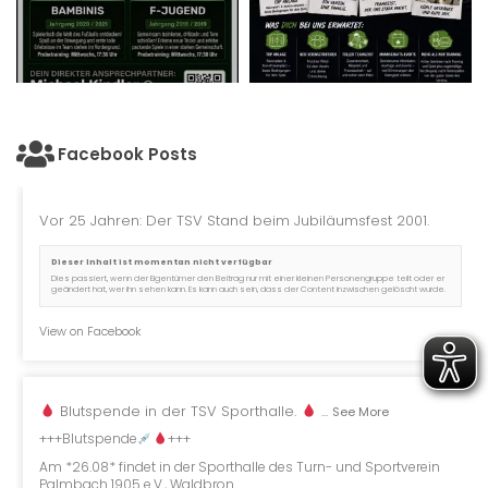
Facebook Posts
Vor 25 Jahren: Der TSV Stand beim Jubiläumsfest 2001.
Dieser Inhalt ist momentan nicht verfügbar
Dies passiert, wenn der Eigentümer den Beitrag nur mit einer kleinen Personengruppe teilt oder er
geändert hat, wer ihn sehen kann. Es kann auch sein, dass der Content inzwischen gelöscht wurde.
View on Facebook
Blutspende in der TSV Sporthalle.
...
See More
+++Blutspende
+++
Am *26.08* findet in der Sporthalle des Turn- und Sportverein
Palmbach 1905 e.V., Waldbron