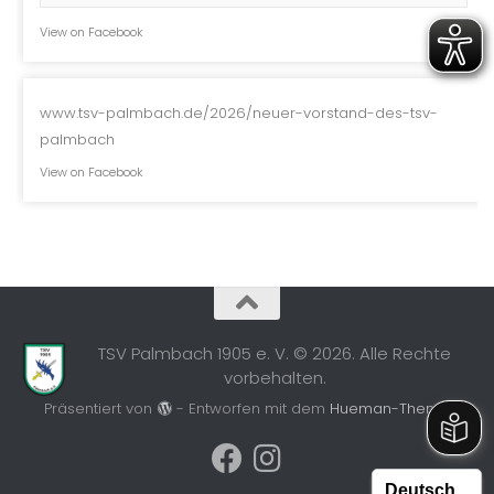
View on Facebook
www.tsv-palmbach.de/2026/neuer-vorstand-des-tsv-
palmbach
View on Facebook
TSV Palmbach 1905 e. V. © 2026. Alle Rechte
vorbehalten.
Präsentiert von
- Entworfen mit dem
Hueman-Theme