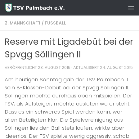
Zum Inhalt springen
2. MANNSCHAFT
/
FUSSBALL
Reserve mit Ligadebüt bei der
Spvgg Söllingen II
VERÖFFENTLICHT
23. AUGUST 2015
· AKTUALISIERT
24. AUGUST 2015
Am heutigen Sonntag gab der TSV Palmbach II
sein B-Klassen-Debüt bei der Spvgg Söllingen II.
Söllingen möchte durchaus oben mitspielen. Der
TSV, als Aufsteiger, möchte ausloten wo er steht.
Dass es ein schweres Spiel werden kann, war
allen Beteiligten klar. Die Spielvereinigung aus
Söllingen lies den Ball stets laufen, wirkte aber
ideenlos. Der TSV spielte wenig aggressiv, schob