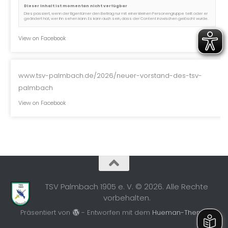
Dieser Inhalt ist momentan nicht verfügbar
Dies passiert, wenn der Eigentümer den Beitrag nur mit einer kleinen Personengruppe teilt oder er
geändert hat, wer ihn sehen kann. Es kann auch sein, dass der Content inzwischen gelöscht wurde.
View on Facebook
www.tsv-palmbach.de/2026/neuer-vorstand-des-tsv-
palmbach
View on Facebook
TSV Palmbach 1905 e. V. © 2026. Alle Rechte
vorbehalten.
Präsentiert von
- Entworfen mit dem
Hueman-Theme